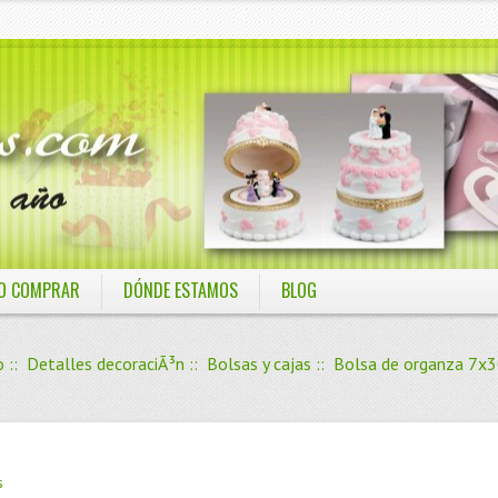
O COMPRAR
DÓNDE ESTAMOS
BLOG
o
::
Detalles decoraciÃ³n
::
Bolsas y cajas
:: Bolsa de organza 7x
s