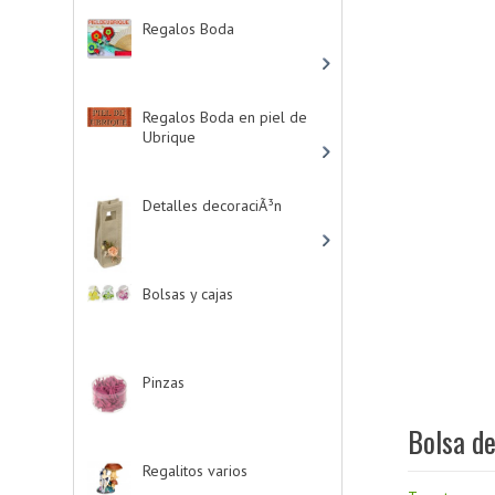
Regalos Boda
-> (532)
Regalos Boda en piel de
Ubrique
-> (21)
Detalles decoraciÃ³n
-
> (16)
Bolsas y cajas
-> (13)
Pinzas
-> (2)
Bolsa d
Regalitos varios
-> (5)