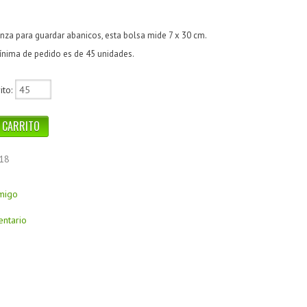
nza para guardar abanicos, esta bolsa mide 7 x 30 cm.
ínima de pedido es de
45 unidades
.
ito:
18
amigo
entario