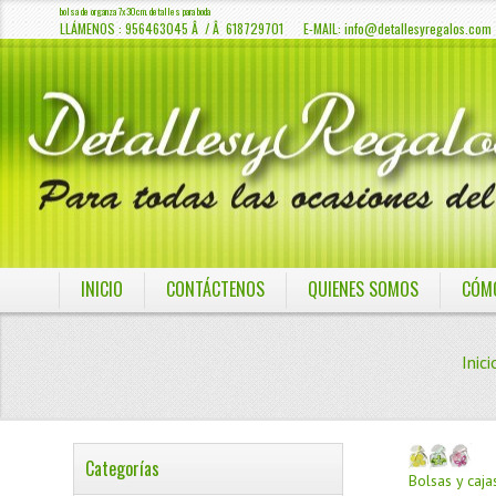
bolsa de organza 7x30cm. detalles para boda
LLÁMENOS : 956463045 Â / Â 618729701 E-MAIL:
info@detallesyregalos.com
INICIO
CONTÁCTENOS
QUIENES SOMOS
CÓM
Inici
Categorías
Bolsas y caja