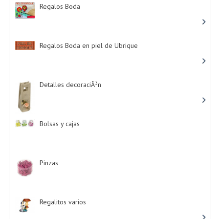
Regalos Boda
-> (532)
Regalos Boda en piel de Ubrique
-> (21)
Detalles decoraciÃ³n
-> (16)
Bolsas y cajas
-> (13)
Pinzas
-> (2)
Regalitos varios
-> (5)