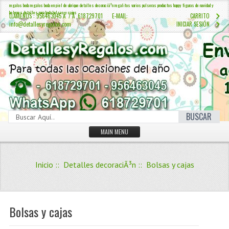
regalos boda regalos boda en piel de ubrique detalles decoraciã³n regalitos varios pulseras productos happy figuras de navidad y
belenes detalles para boda bolsas y cajas
LLÁMENOS : 956463045 Â / Â 618729701 E-MAIL:
CARRITO
info@detallesyregalos.com
INICIAR SESIÓN
BUSCAR
MAIN MENU
INICIO
Inicio
::
Detalles decoraciÃ³n
:: Bolsas y cajas
CONTÁCTENOS
Iniciar sesión
Crear Cuenta
Bolsas y cajas
QUIENES SOMOS