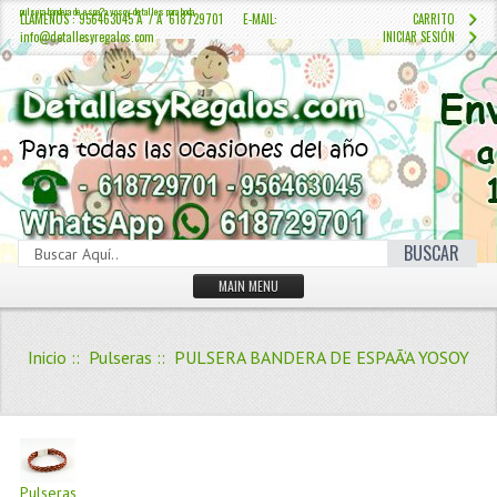
pulsera bandera de espa?a yosoy detalles para boda
LLÁMENOS : 956463045 Â / Â 618729701 E-MAIL:
CARRITO
info@detallesyregalos.com
INICIAR SESIÓN
BUSCAR
MAIN MENU
INICIO
Inicio
::
Pulseras
:: PULSERA BANDERA DE ESPAÃ‘A YOSOY
CONTÁCTENOS
Iniciar sesión
Crear Cuenta
QUIENES SOMOS
Pulseras