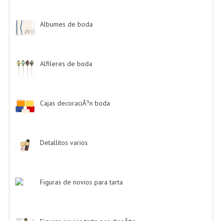
Albumes de boda
-> (4)
Alfileres de boda
-> (2)
Cajas decoraciÃ³n boda
-> (1)
Detallitos varios
-> (28)
Figuras de novios para tarta
-> (139)