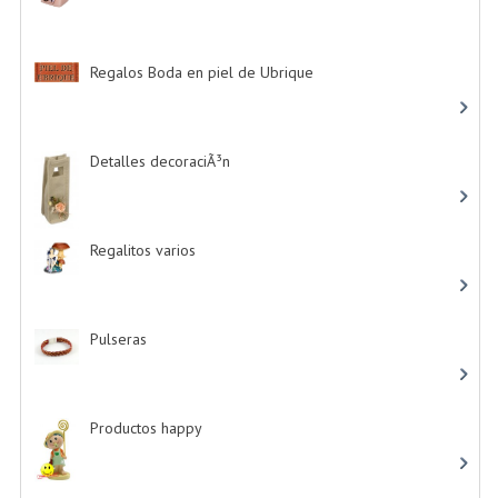
Regalos Boda en piel de Ubrique
-> (21)
Detalles decoraciÃ³n
-> (16)
Regalitos varios
-> (5)
Pulseras
-> (4)
Productos happy
-> (15)