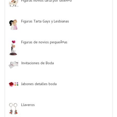
Figuras novios tarta por diseÃ±o
-> (185)
Figuras Tarta Gays y Lesbianas
-> (10)
Figuras de novios pequeÃ±as
-> (5)
Invitaciones de Boda
-> (34)
Jabones detalles boda
-> (2)
Llaveros
-> (20)