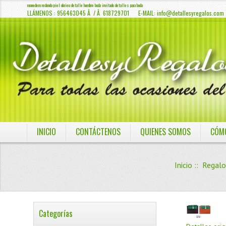
monedero redondo piel ubrieu detalle hombre boda invitado detalles para boda
LLÁMENOS : 956463045 Â / Â 618729701 E-MAIL:
info@detallesyregalos.com
INICIO
CONTÁCTENOS
QUIENES SOMOS
CÓM
Inicio
::
Regalo
Categorías