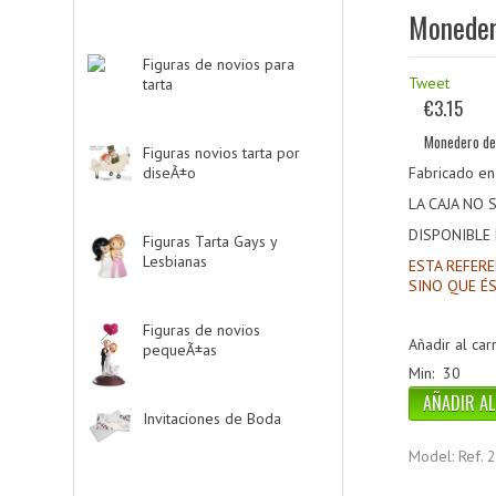
Moneder
Figuras de novios para
Tweet
tarta
-> (139)
€3.15
Monedero det
Figuras novios tarta por
diseÃ±o
-> (185)
Fabricado en
LA CAJA NO 
DISPONIBLE
Figuras Tarta Gays y
Lesbianas
-> (10)
ESTA REFERE
SINO QUE É
Figuras de novios
Añadir al carr
pequeÃ±as
-> (5)
Min: 30
Invitaciones de Boda
-
> (34)
Model: Ref. 