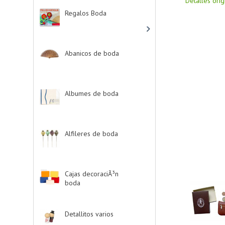
Detalles ori
Regalos Boda
-> (532)
Abanicos de boda
-
> (2)
Albumes de boda
-
> (4)
Alfileres de boda
-> (2)
Cajas decoraciÃ³n
boda
-> (1)
Detallitos varios
-> (28)