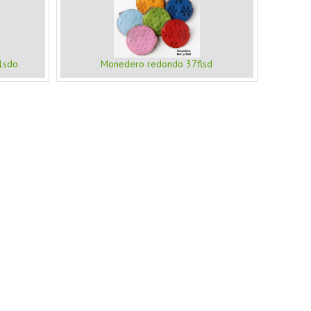
1sdo
Monedero redondo 37flsd