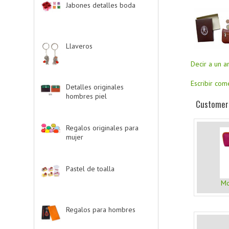
Jabones detalles boda
-
> (2)
Llaveros
-> (20)
Decir a un 
Escribir com
Detalles originales
hombres piel
-> (6)
Customers
Regalos originales para
mujer
-> (26)
Pastel de toalla
-> (9)
Mo
Regalos para hombres
-
> (4)