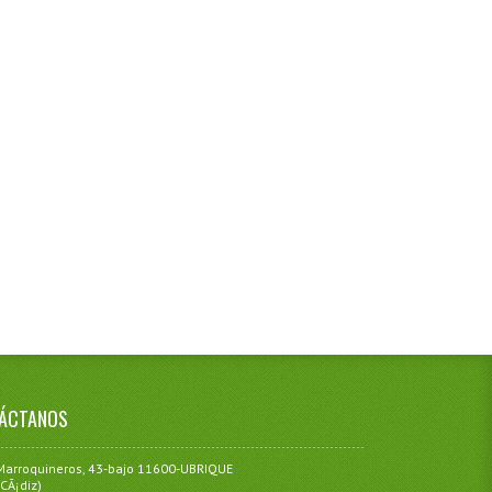
ÁCTANOS
Marroquineros, 43-bajo 11600-UBRIQUE
(CÃ¡diz)