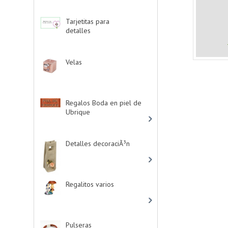
Tarjetitas para
detalles
-> (39)
Velas
-> (16)
Regalos Boda en piel de
Ubrique
-> (21)
Detalles decoraciÃ³n
-
> (16)
Regalitos varios
-> (5)
Pulseras
-> (4)