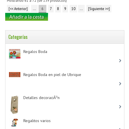
Mostrando
61
a
72
(de
139
productos)
[<< Anterior]
...
6
7
8
9
10
...
[Siguiente >>]
Categorías
Regalos Boda
-> (532)
Regalos Boda en piel de Ubrique
-> (21)
Detalles decoraciÃ³n
-> (16)
Regalitos varios
-> (5)