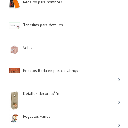
Regalos para hombres
-> (4)
Tarjetitas para detalles
-> (39)
Velas
-> (16)
Regalos Boda en piel de Ubrique
-> (21)
Detalles decoraciÃ³n
-> (16)
Regalitos varios
-> (5)