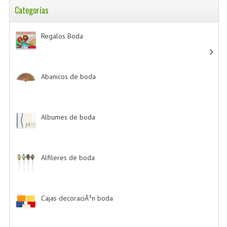
Categorías
Regalos Boda
-> (532)
Abanicos de boda
-> (2)
Albumes de boda
-> (4)
Alfileres de boda
-> (2)
Cajas decoraciÃ³n boda
-> (1)