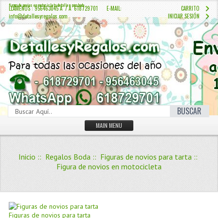
figura de novios en motocicleta detalles para boda
LLÁMENOS : 956463045 Â / Â 618729701 E-MAIL:
CARRITO
info@detallesyregalos.com
INICIAR SESIÓN
BUSCAR
MAIN MENU
INICIO
Inicio
::
Regalos Boda
::
Figuras de novios para tarta
::
CONTÁCTENOS
Figura de novios en motocicleta
Iniciar sesión
Crear Cuenta
QUIENES SOMOS
Figuras de novios para tarta