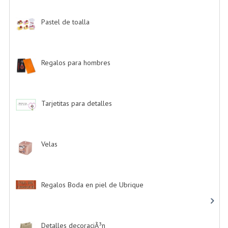
Pastel de toalla
-> (9)
Regalos para hombres
-> (4)
Tarjetitas para detalles
-> (39)
Velas
-> (16)
Regalos Boda en piel de Ubrique
-> (21)
Detalles decoraciÃ³n
-> (16)