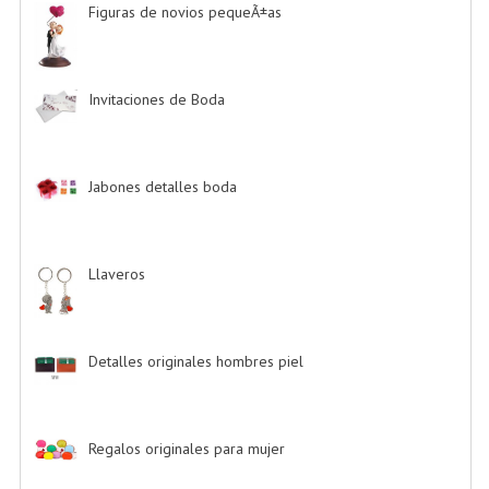
Figuras de novios pequeÃ±as
-> (5)
Invitaciones de Boda
-> (34)
Jabones detalles boda
-> (2)
Llaveros
-> (20)
Detalles originales hombres piel
-> (6)
Regalos originales para mujer
-> (26)