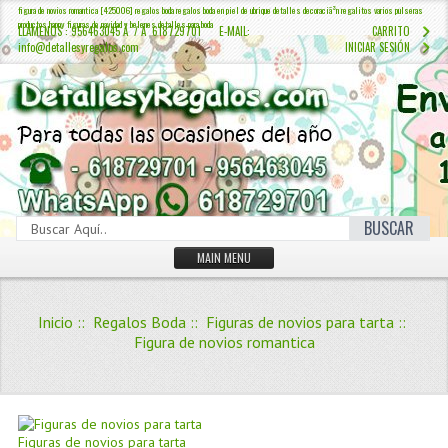
figura de novios romantica [425006] regalos boda regalos boda en piel de ubrique detalles decoraciã³n regalitos varios pulseras
productos happy figuras de navidad y belenes detalles para boda
LLÁMENOS : 956463045 Â / Â 618729701 E-MAIL:
CARRITO
info@detallesyregalos.com
INICIAR SESIÓN
BUSCAR
MAIN MENU
INICIO
Inicio
::
Regalos Boda
::
Figuras de novios para tarta
::
CONTÁCTENOS
Figura de novios romantica
Iniciar sesión
Crear Cuenta
QUIENES SOMOS
Figuras de novios para tarta