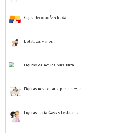
Cajas decoraciÃ³n boda
-> (1)
Detallitos varios
-> (28)
Figuras de novios para tarta
-> (139)
Figuras novios tarta por diseÃ±o
-> (185)
Figuras Tarta Gays y Lesbianas
-> (10)