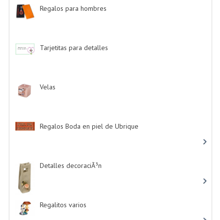
Regalos para hombres
-> (4)
Tarjetitas para detalles
-> (39)
Velas
-> (16)
Regalos Boda en piel de Ubrique
-> (21)
Detalles decoraciÃ³n
-> (16)
Regalitos varios
-> (5)