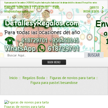
figura para pastel besandose [425000] regalos boda regalos boda en piel de ubrique detalles decoraciã³n regalitos varios
pulseras productos happy figuras de navidad y belenes detalles para boda
LLÁMENOS : 956463045 Â / Â 618729701 E-MAIL:
CARRITO
info@detallesyregalos.com
INICIAR SESIÓN
BUSCAR
MAIN MENU
INICIO
Inicio
::
Regalos Boda
::
Figuras de novios para tarta
::
CONTÁCTENOS
Figura para pastel besandose
Iniciar sesión
Crear Cuenta
QUIENES SOMOS
Figuras de novios para tarta