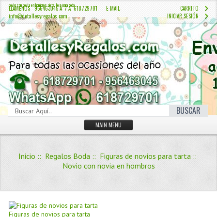
novio con novia en hombros detalles para boda
LLÁMENOS : 956463045 Â / Â 618729701 E-MAIL:
CARRITO
info@detallesyregalos.com
INICIAR SESIÓN
BUSCAR
MAIN MENU
INICIO
Inicio
::
Regalos Boda
::
Figuras de novios para tarta
::
CONTÁCTENOS
Novio con novia en hombros
Iniciar sesión
Crear Cuenta
QUIENES SOMOS
Figuras de novios para tarta