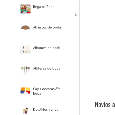
Regalos Boda
-> (532)
Abanicos de boda
-
> (2)
Albumes de boda
-
> (4)
Alfileres de boda
-> (2)
Cajas decoraciÃ³n
boda
-> (1)
Novios 
Detallitos varios
-> (28)