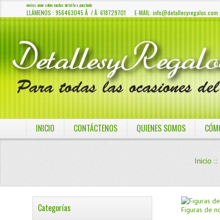
novios amor sobre ruedas detalles para boda
LLÁMENOS : 956463045 Â / Â 618729701 E-MAIL:
info@detallesyregalos.com
INICIO
CONTÁCTENOS
QUIENES SOMOS
CÓM
Inicio
:
Categorías
Figuras de no