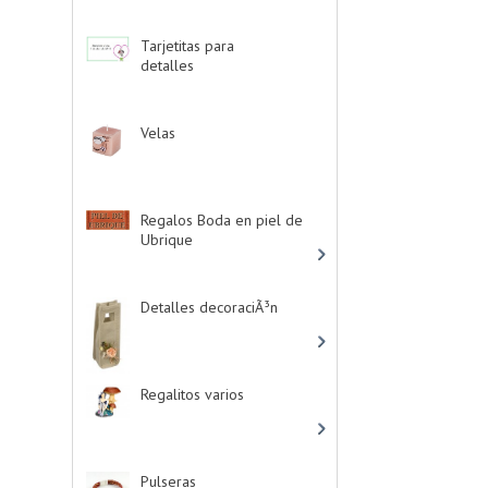
Tarjetitas para
detalles
-> (39)
Velas
-> (16)
Regalos Boda en piel de
Ubrique
-> (21)
Detalles decoraciÃ³n
-
> (16)
Regalitos varios
-> (5)
Pulseras
-> (4)