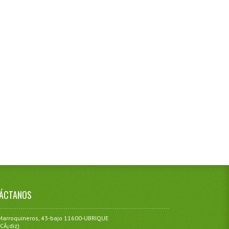
ÁCTANOS
Marroquineros, 43-bajo 11600-UBRIQUE
(CÃ¡diz)