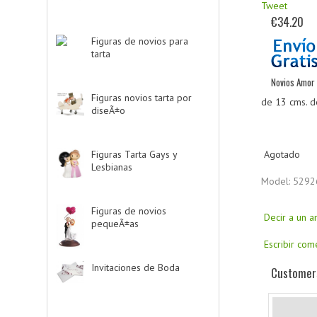
Tweet
€34.20
Figuras de novios para
tarta
-> (139)
Novios Amor 
Figuras novios tarta por
de 13 cms. de
diseÃ±o
-> (185)
Figuras Tarta Gays y
Agotado
Lesbianas
-> (10)
Model: 5292
Figuras de novios
Decir a un 
pequeÃ±as
-> (5)
Escribir com
Invitaciones de Boda
-
Customers
> (34)