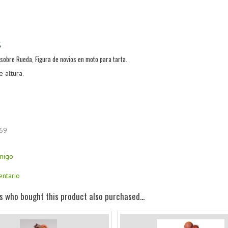
sobre Rueda, Figura de novios en moto para tarta.
 altura.
69
amigo
entario
 who bought this product also purchased...