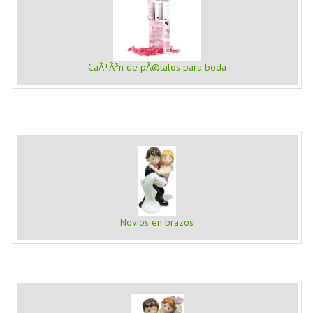
CaÃ±Ã³n de pÃ©talos para boda
Novios en brazos