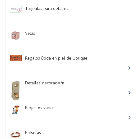
Tarjetitas para detalles
-> (39)
Velas
-> (16)
Regalos Boda en piel de Ubrique
-> (21)
Detalles decoraciÃ³n
-> (16)
Regalitos varios
-> (5)
Pulseras
-> (4)