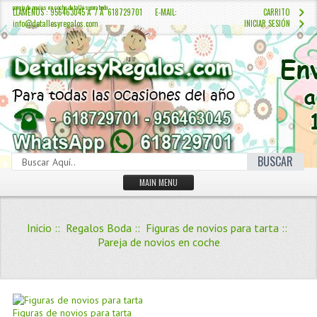
pareja de novios en coche detalles para boda
LLÁMENOS : 956463045 Â / Â 618729701 E-MAIL:
CARRITO
info@detallesyregalos.com
INICIAR SESIÓN
BUSCAR
MAIN MENU
INICIO
Inicio
::
Regalos Boda
::
Figuras de novios para tarta
::
CONTÁCTENOS
Pareja de novios en coche
Iniciar sesión
Crear Cuenta
QUIENES SOMOS
Figuras de novios para tarta