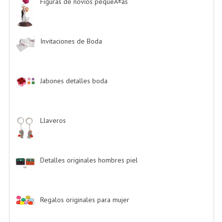
Figuras de novios pequeÃ±as
-> (5)
Invitaciones de Boda
-> (34)
Jabones detalles boda
-> (2)
Llaveros
-> (20)
Detalles originales hombres piel
-> (6)
Regalos originales para mujer
-> (26)