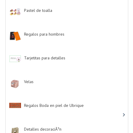
Pastel de toalla
-> (9)
Regalos para hombres
-> (4)
Tarjetitas para detalles
-> (39)
Velas
-> (16)
Regalos Boda en piel de Ubrique
-> (21)
Detalles decoraciÃ³n
-> (16)