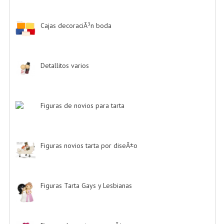
Cajas decoraciÃ³n boda
-> (1)
Detallitos varios
-> (28)
Figuras de novios para tarta
-> (139)
Figuras novios tarta por diseÃ±o
-> (185)
Figuras Tarta Gays y Lesbianas
-> (10)