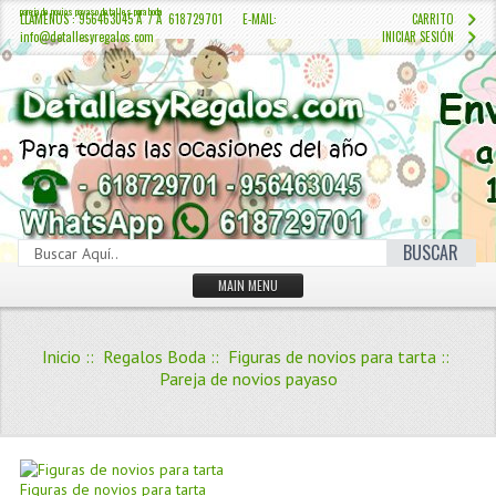
pareja de novios payaso detalles para boda
LLÁMENOS : 956463045 Â / Â 618729701 E-MAIL:
CARRITO
info@detallesyregalos.com
INICIAR SESIÓN
BUSCAR
MAIN MENU
INICIO
Inicio
::
Regalos Boda
::
Figuras de novios para tarta
::
CONTÁCTENOS
Pareja de novios payaso
Iniciar sesión
Crear Cuenta
QUIENES SOMOS
Figuras de novios para tarta