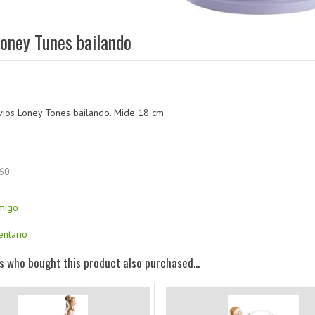
oney Tunes bailando
vios Loney Tones bailando. Mide 18 cm.
60
amigo
entario
 who bought this product also purchased...