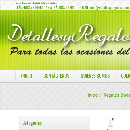
novios loney tunes bailando detalles para boda
LLÁMENOS : 956463045 Â / Â 618729701 E-MAIL:
info@detallesyregalos.com
INICIO
CONTÁCTENOS
QUIENES SOMOS
CÓM
Inicio
::
Regalos Bod
Categorías