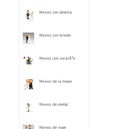
Novios con alianza
-
> (1)
Novios con brindis
-
> (4)
Novios con corazÃ³n
-
> (8)
Novios de la mano
-
> (4)
Novios de metal
-
> (6)
Novios de viaje
-> (1)