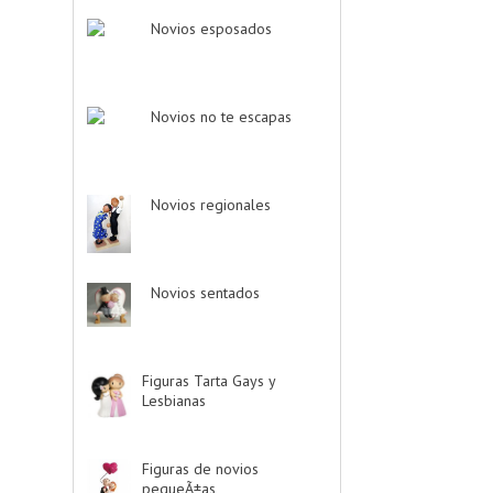
Novios esposados
-
> (2)
Novios no te escapas
-
> (11)
Novios regionales
-
> (2)
Novios sentados
-
> (7)
Figuras Tarta Gays y
Lesbianas
-> (10)
Figuras de novios
pequeÃ±as
-> (5)