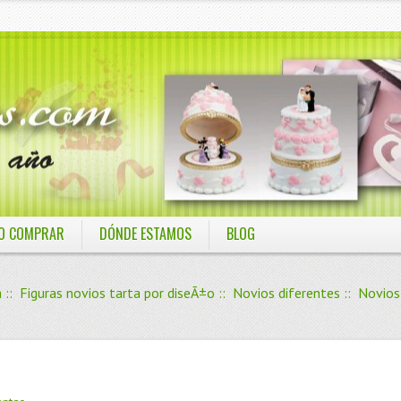
O COMPRAR
DÓNDE ESTAMOS
BLOG
a
::
Figuras novios tarta por diseÃ±o
::
Novios diferentes
:: Novios