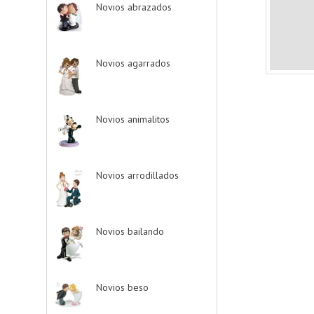
Novios abrazados
-
> (8)
Novios agarrados
-
> (5)
Novios animalitos
-
> (4)
Novios arrodillados
-
> (4)
Novios bailando
-
> (22)
Novios beso
-> (12)