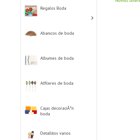
Novios difer
Regalos Boda
-> (532)
Abanicos de boda
-
> (2)
Albumes de boda
-
> (4)
Alfileres de boda
-> (2)
Cajas decoraciÃ³n
boda
-> (1)
Detallitos varios
-> (28)