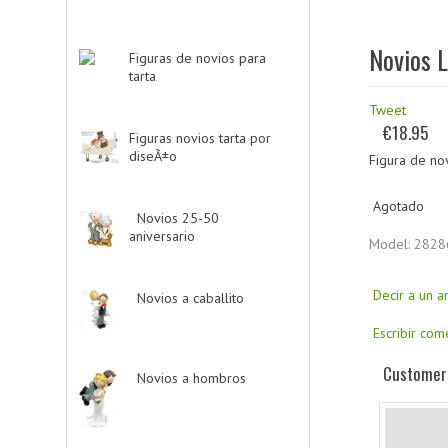
Novios L
Figuras de novios para
tarta
-> (139)
Tweet
€18.95
Figuras novios tarta por
diseÃ±o
-> (185)
Figura de no
Agotado
Novios 25-50
aniversario
-> (11)
Model: 2828
Decir a un 
Novios a caballito
-
> (2)
Escribir com
Customers
Novios a hombros
-
> (2)