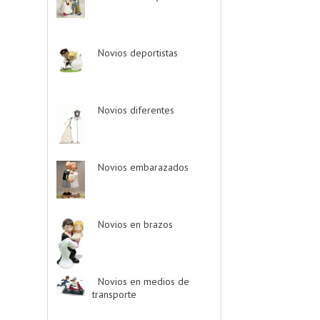
Novios deportistas
-
> (5)
Novios diferentes
-
> (17)
Novios embarazados
-
> (3)
Novios en brazos
-
> (6)
Novios en medios de
transporte
-> (38)