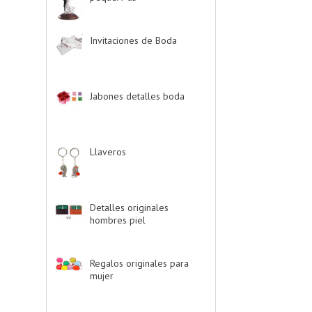
Invitaciones de Boda
-
> (34)
Jabones detalles boda
-
> (2)
Llaveros
-> (20)
Detalles originales
hombres piel
-> (6)
Regalos originales para
mujer
-> (26)