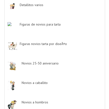
Detallitos varios
-> (28)
Figuras de novios para tarta
-> (139)
Figuras novios tarta por diseÃ±o
-> (185)
Novios 25-50 aniversario
-> (11)
Novios a caballito
-> (2)
Novios a hombros
-> (2)