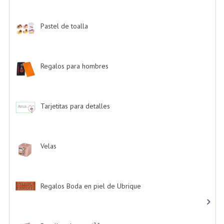
Pastel de toalla
-> (9)
Regalos para hombres
-> (4)
Tarjetitas para detalles
-> (39)
Velas
-> (16)
Regalos Boda en piel de Ubrique
-> (21)