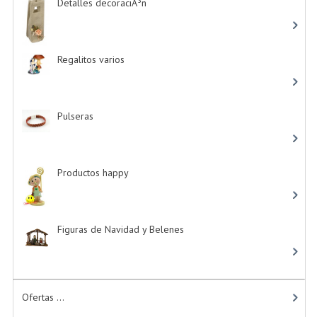
Detalles decoraciÃ³n
-> (16)
Regalitos varios
-> (5)
Pulseras
-> (4)
Productos happy
-> (15)
Figuras de Navidad y Belenes
Ofertas ...