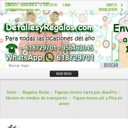
figura novios pit y pita en avion detalles para boda
LLÁMENOS : 956463045 Â / Â 618729701 E-MAIL:
CARRITO
info@detallesyregalos.com
INICIAR SESIÓN
BUSCAR
MAIN MENU
INICIO
Inicio
::
Regalos Boda
::
Figuras novios tarta por diseÃ±o
::
CONTÁCTENOS
Novios en medios de transporte
:: Figura novios pit y Pita en
avion
Iniciar sesión
Crear Cuenta
QUIENES SOMOS