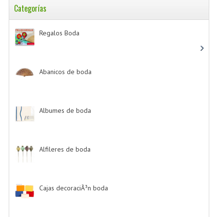
Categorías
Regalos Boda
-> (532)
Abanicos de boda
-> (2)
Albumes de boda
-> (4)
Alfileres de boda
-> (2)
Cajas decoraciÃ³n boda
-> (1)