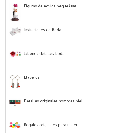
Figuras de novios pequeÃ±as
-> (5)
Invitaciones de Boda
-> (34)
Jabones detalles boda
-> (2)
Llaveros
-> (20)
Detalles originales hombres piel
-> (6)
Regalos originales para mujer
-> (26)