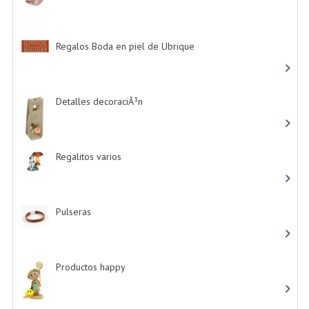
Regalos Boda en piel de Ubrique
-> (21)
Detalles decoraciÃ³n
-> (16)
Regalitos varios
-> (5)
Pulseras
-> (4)
Productos happy
-> (15)