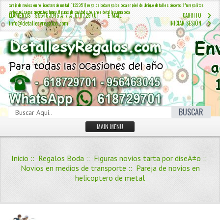
pareja de novios en helicoptero de metal [139951] regalos boda regalos boda en piel de ubrique detalles decoraciã³n regalitos
varios pulseras productos happy figuras de navidad y belenes detalles para boda
LLÁMENOS : 956463045 Â / Â 618729701 E-MAIL:
CARRITO
info@detallesyregalos.com
INICIAR SESIÓN
BUSCAR
MAIN MENU
INICIO
Inicio
::
Regalos Boda
::
Figuras novios tarta por diseÃ±o
::
CONTÁCTENOS
Novios en medios de transporte
:: Pareja de novios en
helicoptero de metal
Iniciar sesión
Crear Cuenta
QUIENES SOMOS