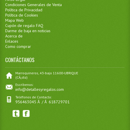
Condiciones Generales de Venta
Política de Privacidad
Política de Cookies
Mapa Web
Cupón de regalo FAQ
Darme de baja en noticias
Acerca de
Enlaces
Como comprar
CONTÁCTANOS
Marroquineros, 43-bajo 11600-UBRIQUE
(CÃ¡diz)
Escríbenos:
info@detallesyregalos.com
Teléfonos de Contacto:
956463045 Â / Â 618729701