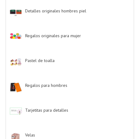
Detalles originales hombres piel
-> (6)
Regalos originales para mujer
-> (26)
Pastel de toalla
-> (9)
Regalos para hombres
-> (4)
Tarjetitas para detalles
-> (39)
Velas
-> (16)