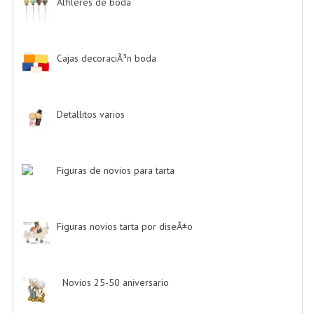
Alfileres de boda
-> (2)
Cajas decoraciÃ³n boda
-> (1)
Detallitos varios
-> (28)
Figuras de novios para tarta
-> (139)
Figuras novios tarta por diseÃ±o
-> (185)
Novios 25-50 aniversario
-> (11)