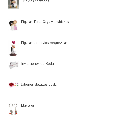
Novios sentados
-> (7)
Figuras Tarta Gays y Lesbianas
-> (10)
Figuras de novios pequeÃ±as
-> (5)
Invitaciones de Boda
-> (34)
Jabones detalles boda
-> (2)
Llaveros
-> (20)