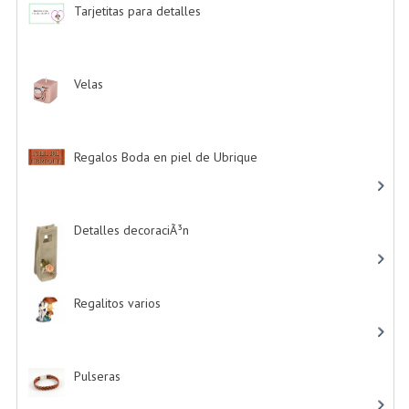
Tarjetitas para detalles
-> (39)
Velas
-> (16)
Regalos Boda en piel de Ubrique
-> (21)
Detalles decoraciÃ³n
-> (16)
Regalitos varios
-> (5)
Pulseras
-> (4)