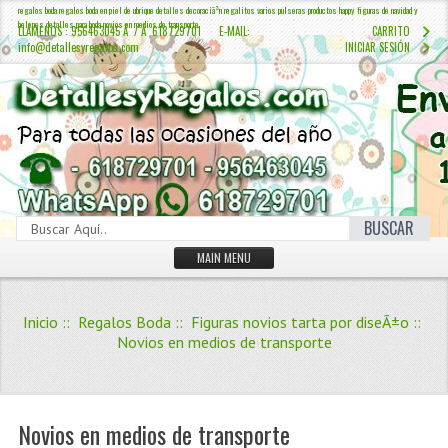
regalos boda regalos boda en piel de ubrique detalles decoraciã³n regalitos varios pulseras productos happy figuras de navidad y
belenes detalles para boda novios en medios de transporte
LLÁMENOS : 956463045 Â / Â 618729701 E-MAIL:
CARRITO
info@detallesyregalos.com
INICIAR SESIÓN
BUSCAR
MAIN MENU
INICIO
Inicio
::
Regalos Boda
::
Figuras novios tarta por diseÃ±o
::
CONTÁCTENOS
Novios en medios de transporte
Iniciar sesión
Crear Cuenta
QUIENES SOMOS
Novios en medios de transporte