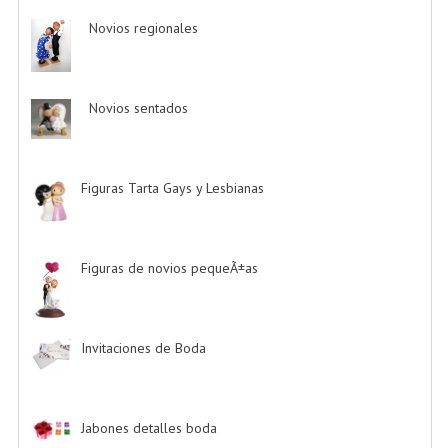
Novios regionales
-> (2)
Novios sentados
-> (7)
Figuras Tarta Gays y Lesbianas
-> (10)
Figuras de novios pequeÃ±as
-> (5)
Invitaciones de Boda
-> (34)
Jabones detalles boda
-> (2)