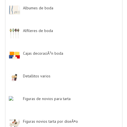
Albumes de boda
-> (4)
Alfileres de boda
-> (2)
Cajas decoraciÃ³n boda
-> (1)
Detallitos varios
-> (28)
Figuras de novios para tarta
-> (139)
Figuras novios tarta por diseÃ±o
-> (185)