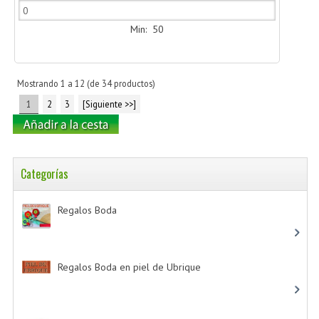
Min: 50
Mostrando
1
a
12
(de
34
productos)
1
2
3
[Siguiente >>]
Categorías
Regalos Boda
-> (532)
Regalos Boda en piel de Ubrique
-> (21)