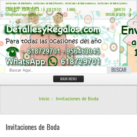
invitaciones de boda baratas, invitaciones de boda diferentes, invitaciones de boda economicas, invitaciones de boda originales,
tarjetas de boda, tarjetones de boda
LLÁMENOS : 956463045 Â / Â 618729701 E-MAIL:
CARRITO
info@detallesyregalos.com
INICIAR SESIÓN
BUSCAR
MAIN MENU
INICIO
Inicio
:: Invitaciones de Boda
CONTÁCTENOS
Iniciar sesión
Crear Cuenta
Invitaciones de Boda
QUIENES SOMOS