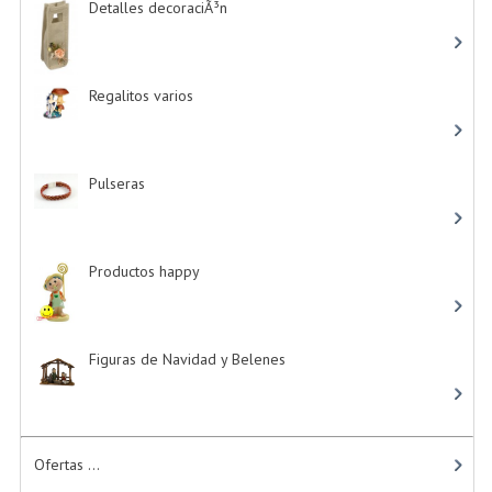
Detalles decoraciÃ³n
-> (16)
Regalitos varios
-> (5)
Pulseras
-> (4)
Productos happy
-> (15)
Figuras de Navidad y Belenes
Ofertas ...