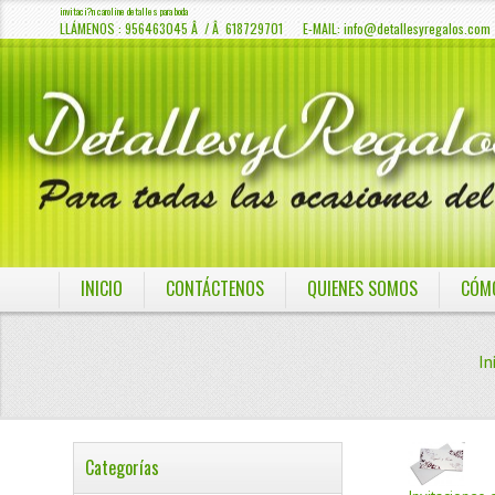
invitaci?n caroline detalles para boda
LLÁMENOS : 956463045 Â / Â 618729701 E-MAIL:
info@detallesyregalos.com
INICIO
CONTÁCTENOS
QUIENES SOMOS
CÓM
In
Categorías