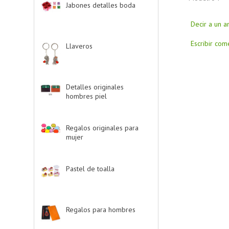
Jabones detalles boda
-
> (2)
Decir a un 
Escribir com
Llaveros
-> (20)
Detalles originales
hombres piel
-> (6)
Regalos originales para
mujer
-> (26)
Pastel de toalla
-> (9)
Regalos para hombres
-
> (4)