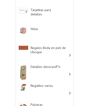
Tarjetitas para
detalles
-> (39)
Velas
-> (16)
Regalos Boda en piel de
Ubrique
-> (21)
Detalles decoraciÃ³n
-
> (16)
Regalitos varios
-> (5)
Pulseras
-> (4)