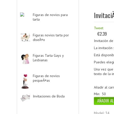
Invitac
Figuras de novios para
tarta
-> (139)
Tweet
€2.39
Figuras novios tarta por
diseÃ±o
-> (185)
Invitación d
La invitación
Está disponi
Figuras Tarta Gays y
Lesbianas
-> (10)
Puedes elegi
Una vez que 
texto de la in
Figuras de novios
pequeÃ±as
-> (5)
Añadir al carr
Min: 50
Invitaciones de Boda
-
> (34)
Model: 34