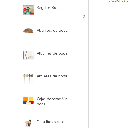
Invitaciones
Regalos Boda
-> (532)
Abanicos de boda
-
> (2)
Albumes de boda
-
> (4)
Alfileres de boda
-> (2)
Cajas decoraciÃ³n
boda
-> (1)
Detallitos varios
-> (28)