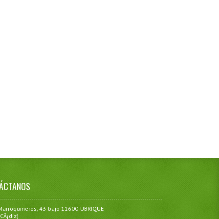
ÁCTANOS
Marroquineros, 43-bajo 11600-UBRIQUE
(CÃ¡diz)