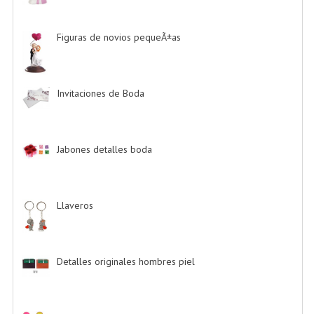
Figuras de novios pequeÃ±as
-> (5)
Invitaciones de Boda
-> (34)
Jabones detalles boda
-> (2)
Llaveros
-> (20)
Detalles originales hombres piel
-> (6)