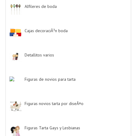
Alfileres de boda
-> (2)
Cajas decoraciÃ³n boda
-> (1)
Detallitos varios
-> (28)
Figuras de novios para tarta
-> (139)
Figuras novios tarta por diseÃ±o
-> (185)
Figuras Tarta Gays y Lesbianas
-> (10)