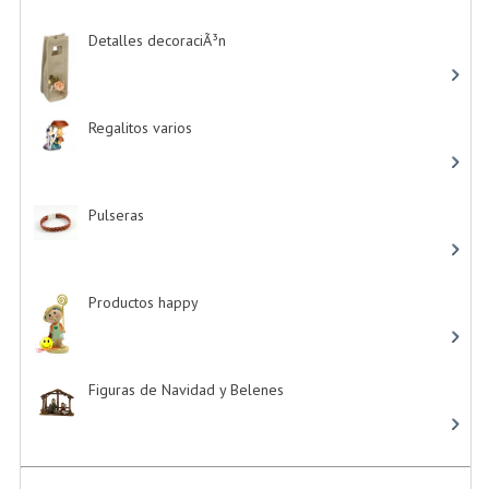
Detalles decoraciÃ³n
-> (16)
Regalitos varios
-> (5)
Pulseras
-> (4)
Productos happy
-> (15)
Figuras de Navidad y Belenes