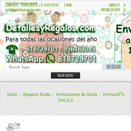
invitaci?n dalila detalles para boda
LLÁMENOS : 956463045 Â / Â 618729701 E-MAIL:
CARRITO
info@detallesyregalos.com
INICIAR SESIÓN
BUSCAR
MAIN MENU
INICIO
Inicio
::
Regalos Boda
::
Invitaciones de Boda
:: InvitaciÃ³n
CONTÁCTENOS
DALILA
Iniciar sesión
Crear Cuenta
QUIENES SOMOS