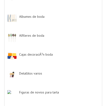
Albumes de boda
-> (4)
Alfileres de boda
-> (2)
Cajas decoraciÃ³n boda
-> (1)
Detallitos varios
-> (28)
Figuras de novios para tarta
-> (139)