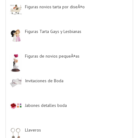
Figuras novios tarta por diseÃ±o
-> (185)
Figuras Tarta Gays y Lesbianas
-> (10)
Figuras de novios pequeÃ±as
-> (5)
Invitaciones de Boda
-> (34)
Jabones detalles boda
-> (2)
Llaveros
-> (20)