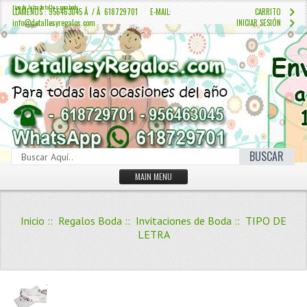
tipo de letra detalles para boda
LLÁMENOS : 956463045 Â / Â 618729701 E-MAIL:
CARRITO
info@detallesyregalos.com
INICIAR SESIÓN
BUSCAR
MAIN MENU
INICIO
Inicio
::
Regalos Boda
::
Invitaciones de Boda
:: TIPO DE
CONTÁCTENOS
LETRA
Iniciar sesión
Crear Cuenta
QUIENES SOMOS