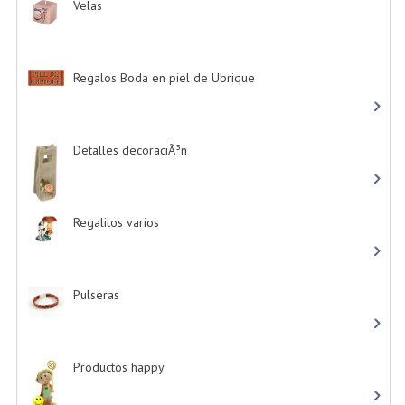
Velas
-> (16)
Regalos Boda en piel de Ubrique
-> (21)
Detalles decoraciÃ³n
-> (16)
Regalitos varios
-> (5)
Pulseras
-> (4)
Productos happy
-> (15)