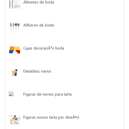
Albumes de boda
-> (4)
Alfileres de boda
-> (2)
Cajas decoraciÃ³n boda
-> (1)
Detallitos varios
-> (28)
Figuras de novios para tarta
-> (139)
Figuras novios tarta por diseÃ±o
-> (185)