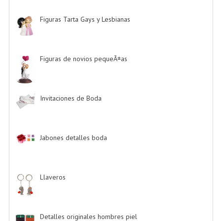
Figuras Tarta Gays y Lesbianas
-> (10)
Figuras de novios pequeÃ±as
-> (5)
Invitaciones de Boda
-> (34)
Jabones detalles boda
-> (2)
Llaveros
-> (20)
Detalles originales hombres piel
-> (6)