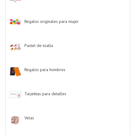
Regalos originales para mujer
-> (26)
Pastel de toalla
-> (9)
Regalos para hombres
-> (4)
Tarjetitas para detalles
-> (39)
Velas
-> (16)