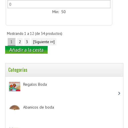
Min: 50
Mostrando
1
a
12
(de
34
productos)
1
2
3
[Siguiente >>]
Categorías
Regalos Boda
-> (532)
Abanicos de boda
-> (2)