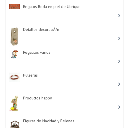
Regalos Boda en piel de Ubrique
-> (21)
Detalles decoraciÃ³n
-> (16)
Regalitos varios
-> (5)
Pulseras
-> (4)
Productos happy
-> (15)
Figuras de Navidad y Belenes