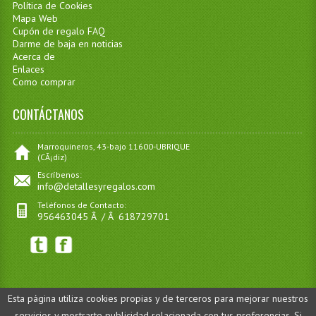
Política de Cookies
Mapa Web
Cupón de regalo FAQ
Darme de baja en noticias
Acerca de
Enlaces
Como comprar
CONTÁCTANOS
Marroquineros, 43-bajo 11600-UBRIQUE
(CÃ¡diz)
Escríbenos:
info@detallesyregalos.com
Teléfonos de Contacto:
956463045 Â / Â 618729701
Esta página utiliza cookies propias y de terceros para mejorar nuestros
Â©detallesyregalos.com - Todos los derechos Reservados ::
servicios y mostrarte publicidad relacionada con tus preferencias. Si