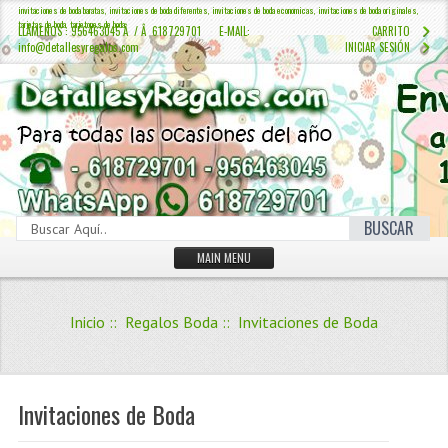
invitaciones de boda baratas, invitaciones de boda diferentes, invitaciones de boda economicas, invitaciones de boda originales,
tarjetas de boda, tarjetones de boda
LLÁMENOS : 956463045 Â / Â 618729701 E-MAIL:
CARRITO
info@detallesyregalos.com
INICIAR SESIÓN
BUSCAR
MAIN MENU
INICIO
Inicio
::
Regalos Boda
:: Invitaciones de Boda
CONTÁCTENOS
Iniciar sesión
Crear Cuenta
Invitaciones de Boda
QUIENES SOMOS