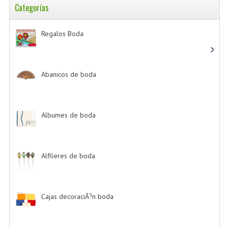
Categorías
Regalos Boda
-> (532)
Abanicos de boda
-> (2)
Albumes de boda
-> (4)
Alfileres de boda
-> (2)
Cajas decoraciÃ³n boda
-> (1)