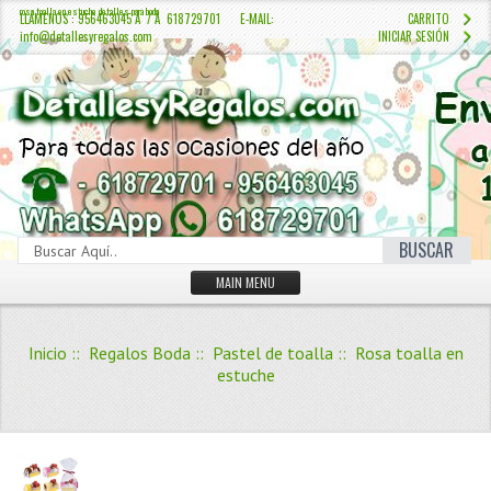
rosa toalla en estuche detalles para boda
LLÁMENOS : 956463045 Â / Â 618729701 E-MAIL:
CARRITO
info@detallesyregalos.com
INICIAR SESIÓN
BUSCAR
MAIN MENU
INICIO
Inicio
::
Regalos Boda
::
Pastel de toalla
:: Rosa toalla en
CONTÁCTENOS
estuche
Iniciar sesión
Crear Cuenta
QUIENES SOMOS