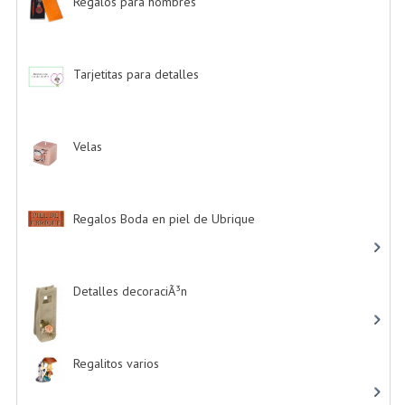
Regalos para hombres
-> (4)
Tarjetitas para detalles
-> (39)
Velas
-> (16)
Regalos Boda en piel de Ubrique
-> (21)
Detalles decoraciÃ³n
-> (16)
Regalitos varios
-> (5)