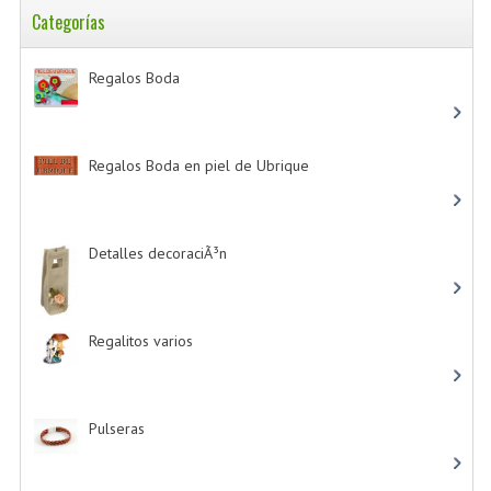
Categorías
Regalos Boda
-> (532)
Regalos Boda en piel de Ubrique
-> (21)
Detalles decoraciÃ³n
-> (16)
Regalitos varios
-> (5)
Pulseras
-> (4)